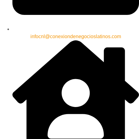
infocnl@conexiondenegocioslatinos.com