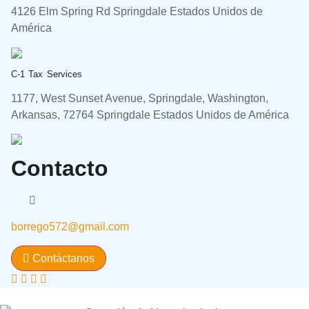
4126 Elm Spring Rd Springdale Estados Unidos de
América
C-1 Tax Services
1177, West Sunset Avenue, Springdale, Washington,
Arkansas, 72764 Springdale Estados Unidos de América
Anterior
Proxima
Contacto
borrego572@gmail.com
Contáctanos