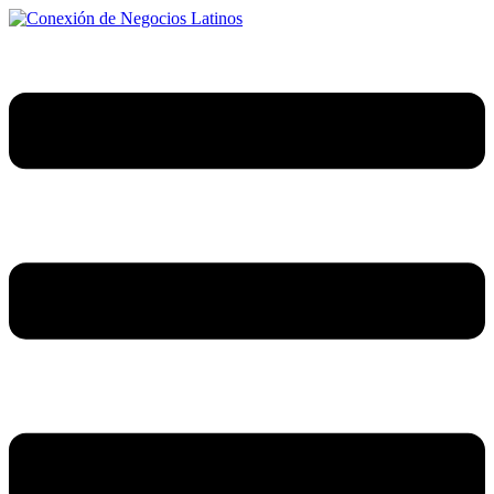
Ir
al
contenido