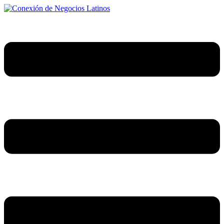
Ir
al
contenido