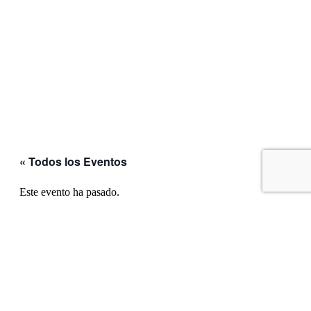
« Todos los Eventos
Este evento ha pasado.
febrero 9 @ 11:00 am
-
6:00 pm