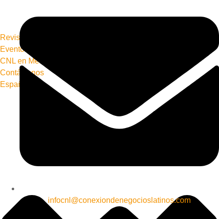
Revista Conecta+
Eventos
CNL en Media
Contáctanos
Español
infocnl@conexiondenegocioslatinos.com