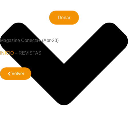
Donar
Magazine Conecta+ (Abr-23)
INICIO
– REVISTAS
Volver