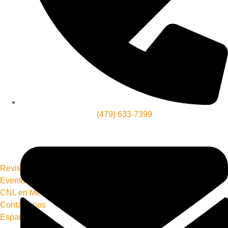
(479) 633-7399
Revista Conecta+
Eventos
CNL en Media
Contáctanos
Español