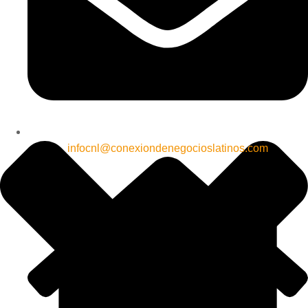
infocnl@conexiondenegocioslatinos.com