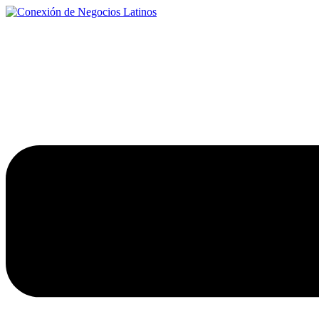
Ir
al
contenido