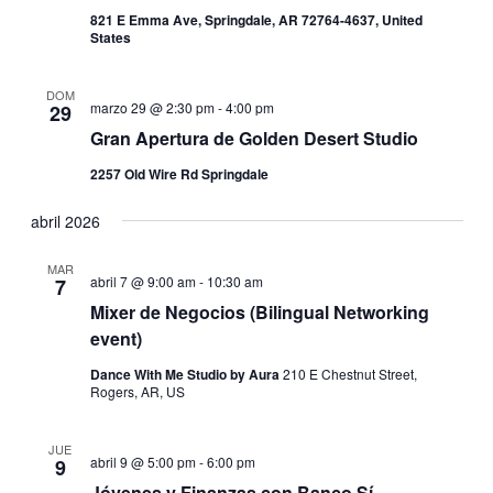
821 E Emma Ave, Springdale, AR 72764-4637, United
States
DOM
marzo 29 @ 2:30 pm
-
4:00 pm
29
Gran Apertura de Golden Desert Studio
2257 Old Wire Rd Springdale
abril 2026
MAR
abril 7 @ 9:00 am
-
10:30 am
7
Mixer de Negocios (Bilingual Networking
event)
Dance With Me Studio by Aura
210 E Chestnut Street,
Rogers, AR, US
JUE
abril 9 @ 5:00 pm
-
6:00 pm
9
Jóvenes y Finanzas con Banco Sí