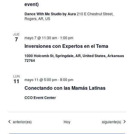
event)
Dance With Me Studio by Aura
210 E Chestnut Street,
Rogers, AR, US
JUE
mayo 7 @ 11:30 am
-
1:00 pm
7
Inversiones con Expertos en el Tema
1000 Holcomb St, Springdale, AR, United States, Arkansas
72764
LUN
mayo 11 @ 5:00 pm
-
8:00 pm
11
Conectando con las Mamás Latinas
CCO Event Center
Eventos
Eventos
anterior(es)
Hoy
siguiente(s)