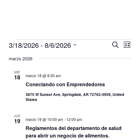
3/18/2026
 - 
8/6/2026
Navegaci
Nave
Buscar
Lista
de
de
Selecciona
vistas
la
marzo 2026
búsqueda
de
fecha.
y
Even
MIÉ
marzo 18 @ 9:30 am
18
vistas
Conectando con Emprendedores
de
Eventos
3875 W Sunset Ave, Springdale, AR 72762-4959, United
States
JUE
marzo 19 @ 10:00 am
-
12:00 pm
19
Reglamentos del departamento de salud
para abrir un negocio de alimentos.