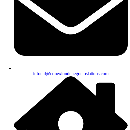
infocnl@conexiondenegocioslatinos.com