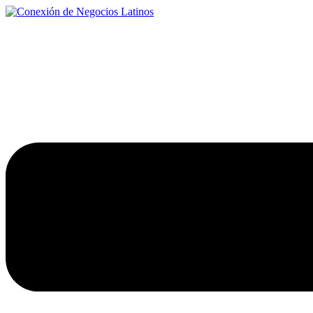
Ir
al
contenido