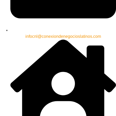
infocnl@conexiondenegocioslatinos.com