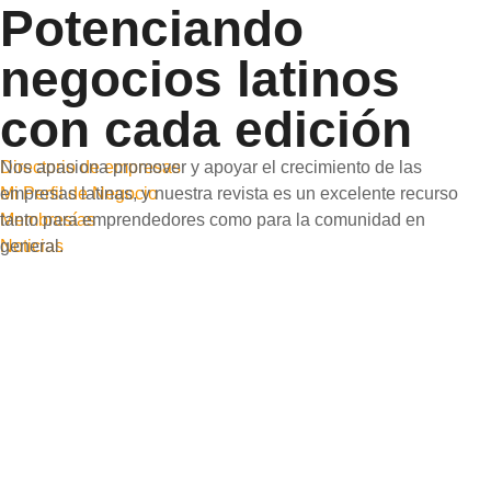
Potenciando
negocios latinos
con cada edición
Nos apasiona promover y apoyar el crecimiento de las
Directorio de empresas
empresas latinas, y nuestra revista es un excelente recurso
Mi Perfil de Negocio
tanto para emprendedores como para la comunidad en
Membresías
general.
Noticias